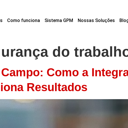
s
Como funciona
Sistema GPM
Nossas Soluções
Blo
urança do trabalh
 Campo: Como a Integra
siona Resultados