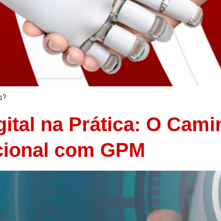
s?
ital na Prática: O Cami
acional com GPM