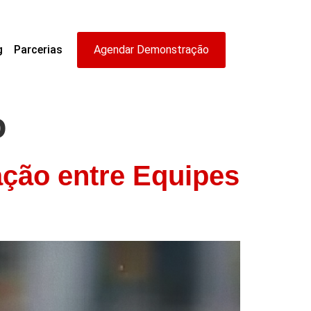
g
Parcerias
Agendar Demonstração
o
ção entre Equipes