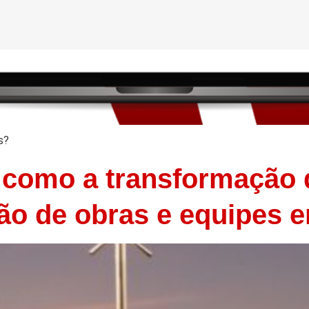
s?
: como a transformação d
tão de obras e equipes