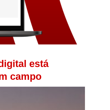
igital está
 em campo